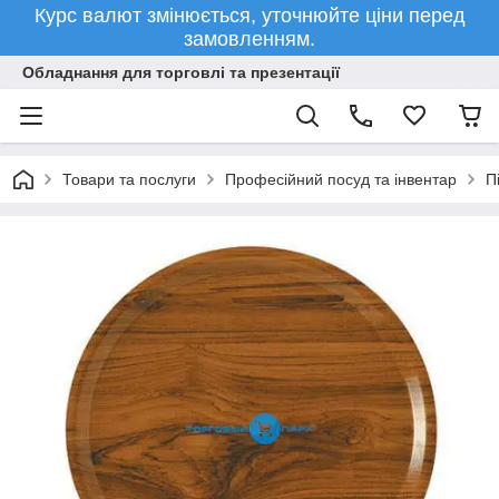
Курс валют змінюється, уточнюйте ціни перед
замовленням.
Обладнання для торговлі та презентації
Товари та послуги
Професійний посуд та інвентар
П