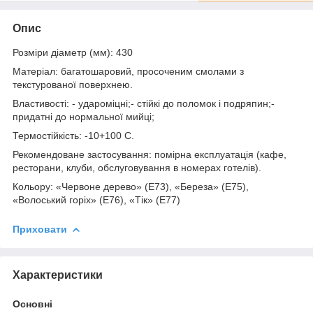
Опис
Розміри діаметр (мм): 430
Матеріал: багатошаровий, просоченим смолами з
текстурованої поверхнею.
Властивості: - удароміцні;- стійкі до поломок і подряпин;-
придатні до нормальної мийці;
Термостійкість: -10+100 С.
Рекомендоване застосування: помірна експлуатація (кафе,
ресторани, клуби, обслуговування в номерах готелів).
Кольору: «Червоне дерево» (Е73), «Береза» (Е75),
«Волоський горіх» (Е76), «Тік» (Е77)
Приховати
Характеристики
Основні