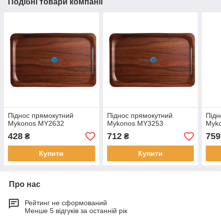
Подібні товари компанії
Піднос прямокутний
Піднос прямокутний
Підн
Mykonos MY2632
Mykonos MY3253
Myk
428
712
759
₴
₴
Купити
Купити
Про нас
Рейтинг не сформований
Менше 5 відгуків за останній рік