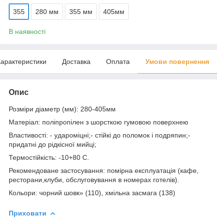
355
280 мм
355 мм
405мм
В наявності
арактеристики
Доставка
Оплата
Умови повернення
Опис
Розміри діаметр (мм): 280-405мм
Матеріал: поліпропілен з шорсткою гумовою поверхнею
Властивості: - удароміцні;- стійкі до поломок і подряпин;-
придатні до рідкісної мийці;
Термостійкість: -10+80 С.
Рекомендоване застосування: помірна експлуатація (кафе,
ресторани,клуби, обслуговування в номерах готелів).
Кольори: чорний шовк» (110), хмільна засмага (138)
Приховати