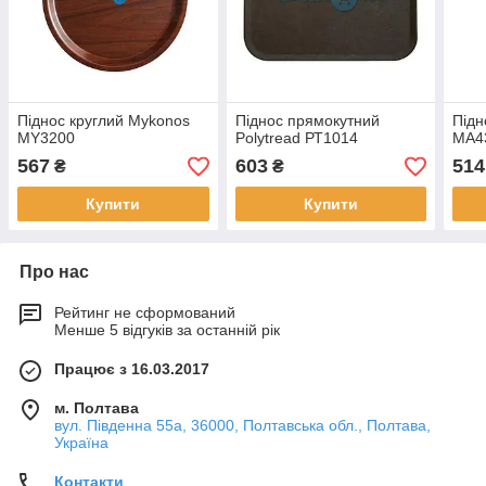
Піднос круглий Mykonos
Піднос прямокутний
Підн
MY3200
Polytread РТ1014
МА4
567
603
514
₴
₴
Купити
Купити
Про нас
Рейтинг не сформований
Менше 5 відгуків за останній рік
Працює з 16.03.2017
м. Полтава
вул. Південна 55а, 36000, Полтавська обл., Полтава,
Україна
Контакти