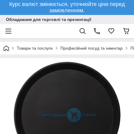
Курс валют змінюється, уточнюйте ціни перед
замовленням.
Обладнання для торговлі та презентації
Товари та послуги
Професійний посуд та інвентар
П