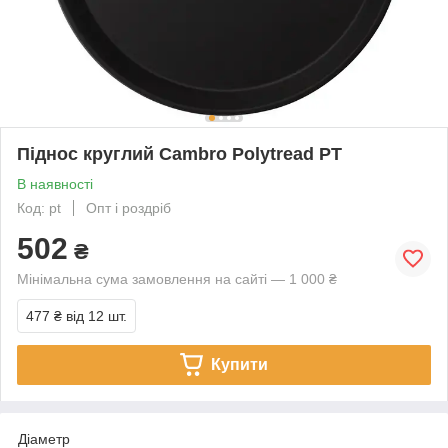
Піднос круглий Cambro Polytread РТ
В наявності
Код: pt
Опт і роздріб
502
₴
Мінімальна сума замовлення на сайті — 1 000 ₴
477 ₴
від 12 шт.
Купити
Діаметр