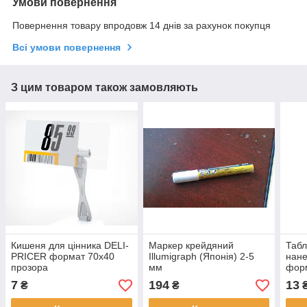
Умови повернення
Повернення товару впродовж 14 днів за рахунок покупця
Всі умови повернення
З цим товаром також замовляють
Кишеня для цінника DELI-
Маркер крейдяний
Табл
PRICER формат 70х40
Illumigraph (Японія) 2-5
нан
прозора
мм
фор
7
194
13
₴
₴