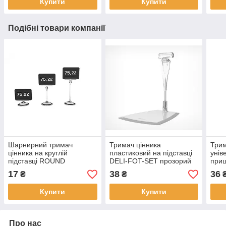
Купити
Купити
Подібні товари компанії
Шарнирний тримач
Тримач цінника
Трим
цінника на круглій
пластиковий на підставці
унів
підставці ROUND
DELI-FOT-SET прозорий
прищ
прозорий
про
17
38
36
₴
₴
Купити
Купити
Про нас