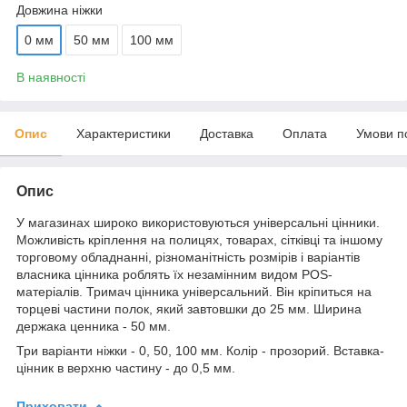
Довжина ніжки
0 мм
50 мм
100 мм
В наявності
Опис
Характеристики
Доставка
Оплата
Умови п
Опис
У магазинах широко використовуються універсальні цінники.
Можливість кріплення на полицях, товарах, сітківці та іншому
торговому обладнанні, різноманітність розмірів і варіантів
власника цінника роблять їх незамінним видом POS-
матеріалів. Тримач цінника універсальний. Він кріпиться на
торцеві частини полок, який завтовшки до 25 мм. Ширина
держака ценника - 50 мм.
Три варіанти ніжки - 0, 50, 100 мм. Колір - прозорий. Вставка-
цінник в верхню частину - до 0,5 мм.
Приховати