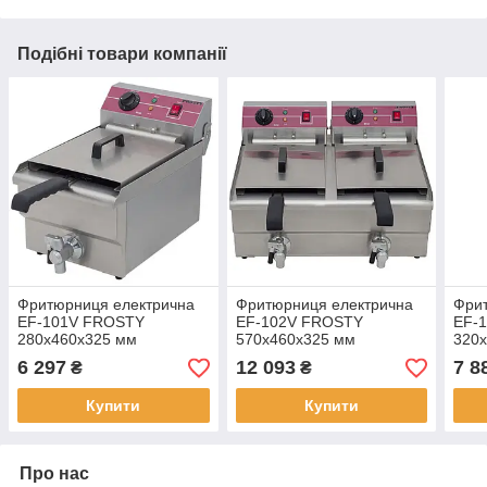
Подібні товари компанії
Фритюрниця електрична
Фритюрниця електрична
Фри
EF-101V FROSTY
EF-102V FROSTY
EF-
280x460x325 мм
570x460x325 мм
320
(000004940)
(000004941)
(000
6 297
12 093
7 8
₴
₴
Купити
Купити
Про нас