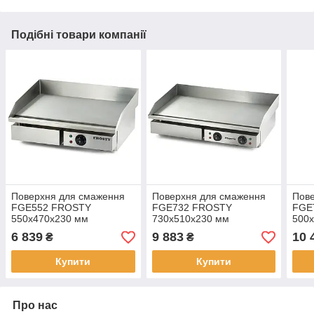
Подібні товари компанії
Поверхня для смаження
Поверхня для смаження
Пов
FGE552 FROSTY
FGE732 FROSTY
FGE
550x470x230 мм
730x510x230 мм
500
(000007344)
(000007346)
(000
6 839
9 883
10 
₴
₴
Купити
Купити
Про нас