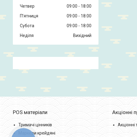
Четвер
09:00
18:00
Пʼятниця
09:00
18:00
Субота
09:00
18:00
Неділя
Вихідний
POS матеріали
Акціонні 
Тримачі цінників
Акціонні
Маркери крейдяні