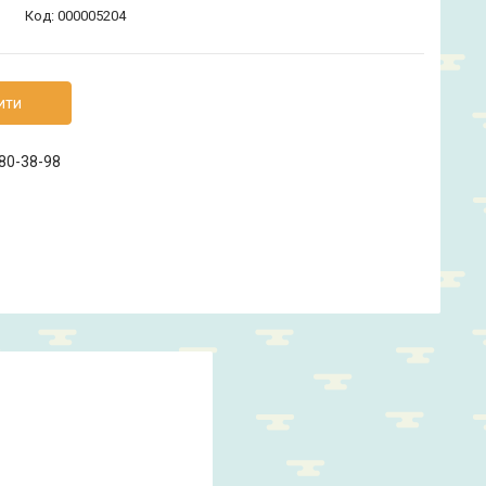
Код:
000005204
ити
880-38-98