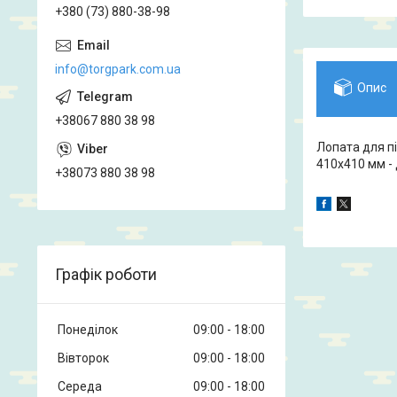
+380 (73) 880-38-98
info@torgpark.com.ua
Опис
+38067 880 38 98
Лопата для п
410х410 мм -
+38073 880 38 98
Графік роботи
Понеділок
09:00
18:00
Вівторок
09:00
18:00
Середа
09:00
18:00