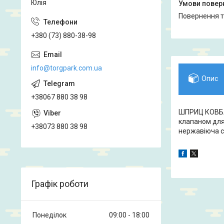
Юлія
повернення 
+380 (73) 880-38-98
info@torgpark.com.ua
Опис
+38067 880 38 98
ШПРИЦ КОВБАС
клапаном для 
+38073 880 38 98
нержавіюча 
Графік роботи
Понеділок
09:00
18:00