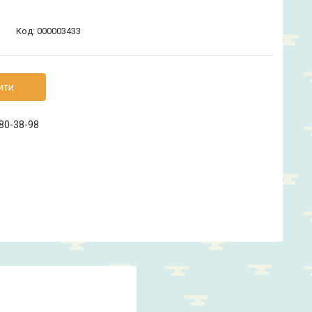
Код:
000003433
ити
880-38-98