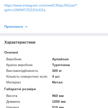
https://www.instagram.com/reel/C45qoJXtZyw/?
igsh=c2M5MTZ5Z2I2cDZq
Приховати
Характеристики
Основні
Виробник
Aymaksan
Країна виробник
Туреччина
Вантажопідйомність
300 кг
Кількість поворотних коліс
4 шт.
Матеріал
Метал
Габаритні розміри
Висота
960 мм
Довжина
1050 мм
Ширина
510 мм