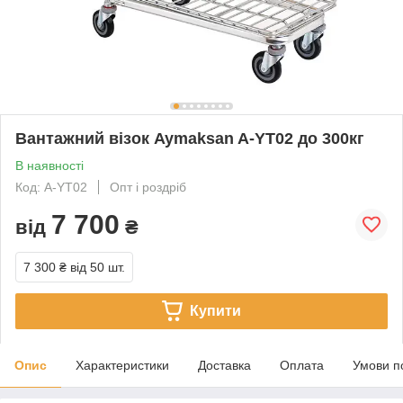
Вантажний візок Aymaksan A-YT02 до 300кг
В наявності
Код: A-YT02
Опт і роздріб
7 700
від
₴
7 300 ₴
від 50 шт.
Купити
Опис
Характеристики
Доставка
Оплата
Умови п