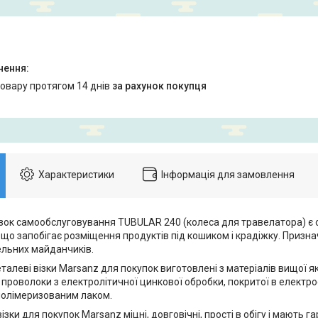
товару протягом 14 днів
за рахунок покупця
Характеристики
Інформація для замовлення
зок самообслуговування TUBULAR 240 (колеса для травелатора) є
що запобігає розміщення продуктів під кошиком і крадіжку. Призна
ельних майданчиків.
талеві візки Marsanz для покупок виготовлені з матеріалів вищої яко
 проволоки з електролітичної цинкової обробки, покритої в електр
олімеризованим лаком.
візки для покупок Marsanz міцні, довговічні, прості в обігу і мають г