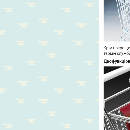
Крім покраще
термін служби
Двофункціон