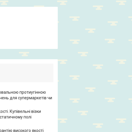
 овальною протиугінною
чень для супермаркетів чи
сті. Купівельні візки
остатичному полі
арантію високого якості