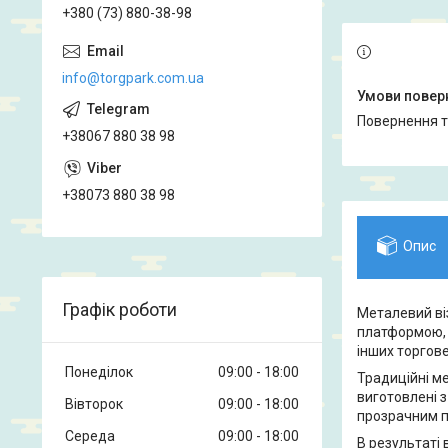
+380 (73) 880-38-98
info@torgpark.com.ua
повернення 
+38067 880 38 98
+38073 880 38 98
Опис
Графік роботи
Металевий ві
платформою, 
інших торгов
Понеділок
09:00
18:00
Традиційні ме
виготовлені з
Вівторок
09:00
18:00
прозрачним п
Середа
09:00
18:00
В результаті 