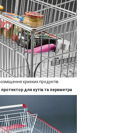
розміщення крихких продуктів.
 протектор для кутів та периметра