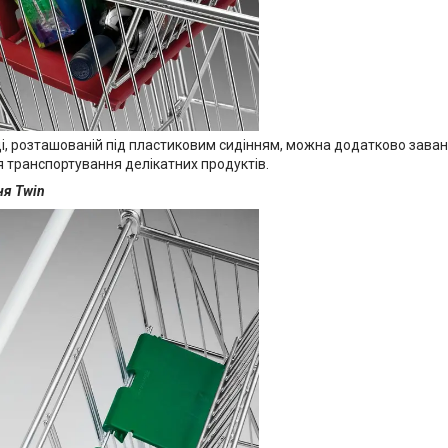
ці, розташованій під пластиковим сидінням, можна додатково зава
я транспортування делікатних продуктів.
ня Twin