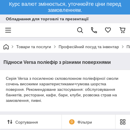
Курс валют змінюється, уточнюйте ціни перед
замовленням.
Обладнання для торговлі та презентації
Товари та послуги
Професійний посуд та інвентар
П
Підноси Versa поліефір з різними поверхнями
Серія Versa з посиленою скловолокном поліефірної смоли
сочень високими характеристиками+гумова шорстка
поверхня. Рекомендоване застосування: обслуговування
банкетів, ресторани, кафе, бари, клуби, розвозка страв на
замовлення, пивні.
Сортування
0
Фільтри