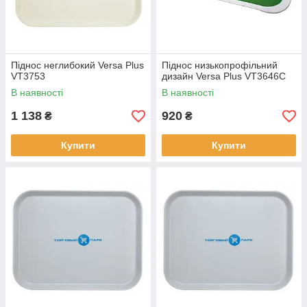
Піднос неглибокий Versa Plus
Піднос низькопрофільний
VT3753
дизайн Versa Plus VT3646C
В наявності
В наявності
1 138
920
₴
₴
Купити
Купити