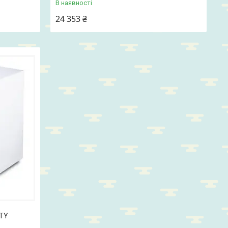
В наявності
24 353 ₴
STY