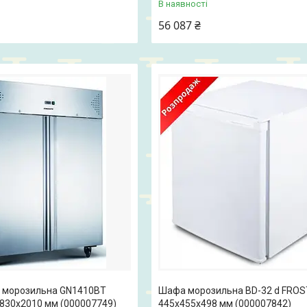
В наявності
56 087 ₴
 морозильна GN1410BT
Шафа морозильна BD-32 d FRO
830x2010 мм (000007749)
445x455x498 мм (000007842)