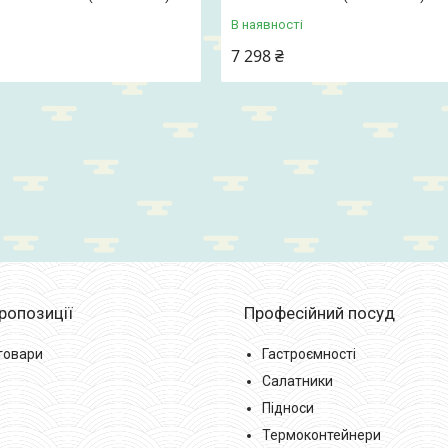
В наявності
7 298 ₴
пропозиції
Професійний посуд
 товари
Гастроємності
Салатники
Підноси
Термоконтейнери