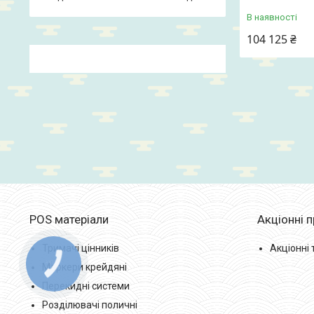
В наявності
104 125 ₴
POS матеріали
Акціонні 
Тримачі цінників
Акціонні
КНОПКА
Маркери крейдяні
ЗВ'ЯЗКУ
Перекидні системи
Розділювачі поличні