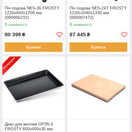
Піч подова NES-36 FROSTY
Піч подова NES-24T FROSTY
1220x840x1700 мм
1220x1040x1330 мм
(000006232)
(000007472)
В наявності
В наявності
80 398
87 445
₴
₴
Купити
Купити
Деко для випічки OP3N d
FROSTY 600x400x30 мм