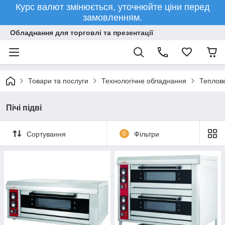
Курс валют змінюється, уточнюйте ціни перед
замовленням.
Обладнання для торговлі та презентації
Товари та послуги
Технологічне обладнання
Теплов
Пічі підві
Сортування
0
Фільтри