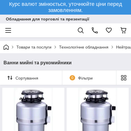
Курс валют змінюється, уточнюйте ціни перед
замовленням.
Обладнання для торговлі та презентації
Товари та послуги
Технологічне обладнання
Нейтра
Ванни мийні та рукомийники
Сортування
0
Фільтри